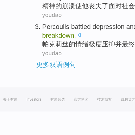
精神
的
崩溃
使
他
丧失了
面对
社会
youdao
Percoulis battled
depression
an
breakdown
.
帕克
莉丝的情绪极度
压抑
并
最终
youdao
更多双语例句
关于有道
Investors
有道智选
官方博客
技术博客
诚聘英