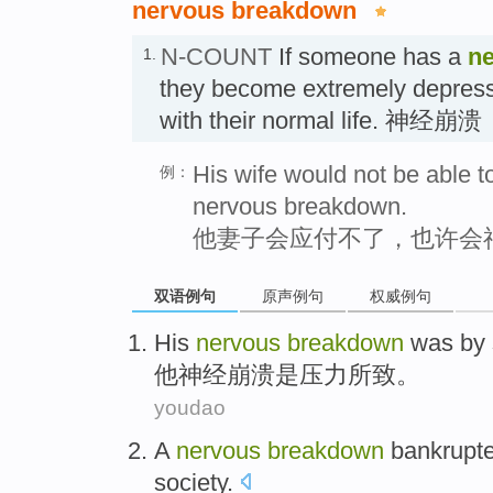
nervous breakdown
N-COUNT
If someone has a
n
1.
they become extremely depres
with their normal life. 神经崩溃
His wife would not be able t
例：
nervous breakdown.
他妻子会应付不了，也许会
双语例句
原声例句
权威例句
His
nervous
breakdown
was
by 
他
神经
崩溃
是
压力
所致
。
youdao
A
nervous
breakdown
bankrupt
society
.