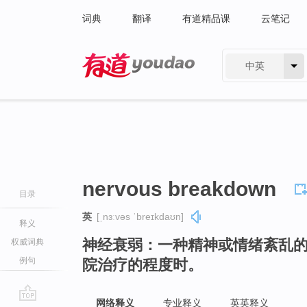
词典
翻译
有道精品课
云笔记
中英
有道 - 网易旗下搜索
nervous breakdown
目录
英
[ˌnɜːvəs ˈbreɪkdaʊn]
释义
神经衰弱：一种精神或情绪紊乱
权威词典
例句
院治疗的程度时。
网络释义
专业释义
英英释义