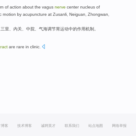
sm
of
action
about the
vagus
nerve
center
nucleus of
c
motion
by
acupuncture
at
Zusanli
, Neiguan,
Zhongwan
,
足三里
、内关、中
脘
、气海
调节
胃
运动
中的
作用
机制
。
tract
are
rare
in clinic.
方博客
技术博客
诚聘英才
联系我们
站点地图
网络举报