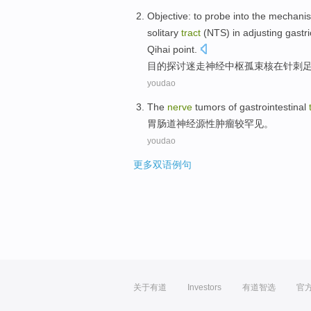
Objective:
to probe into
the
mechani
solitary
tract
(NTS)
in
adjusting
gastri
Qihai point.
目的
探讨
迷走
神经
中枢
孤
束核
在
针刺
youdao
The
nerve
tumors
of
gastrointestinal
胃肠道
神经
源性肿瘤较
罕见
。
youdao
更多双语例句
关于有道
Investors
有道智选
官