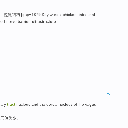
构 [gap=1879]Key words: chicken; intestinal
ood-nerve barrier; ultrastructure ...
tary
tract
nucleus
and
the
dorsal
nucleus
of the
vagus
较
同侧为少。