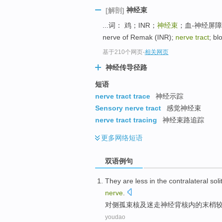
神经束
[解剖]
...词： 鸡；INR；
神经束
；血-神经屏障；超微结
nerve of Remak (INR);
nerve tract
; bl
基于210个网页
-
相关网页
神经传导径路
短语
nerve tract trace
神经示踪
Sensory nerve tract
感觉神经束
nerve tract tracing
神经束路追踪
更多
网络短语
双语例句
They are
less
in
the
contralateral
soli
nerve
.
对
侧
孤
束
核
及
迷走
神经
背
核内
的
末梢
youdao