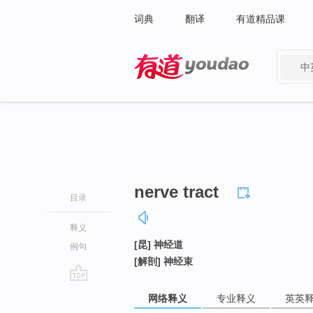
词典
翻译
有道精品课
中
有道 - 网易旗下搜索
nerve tract
目录
释义
[昆] 神经道
例句
[解剖] 神经束
go
网络释义
专业释义
英英
top