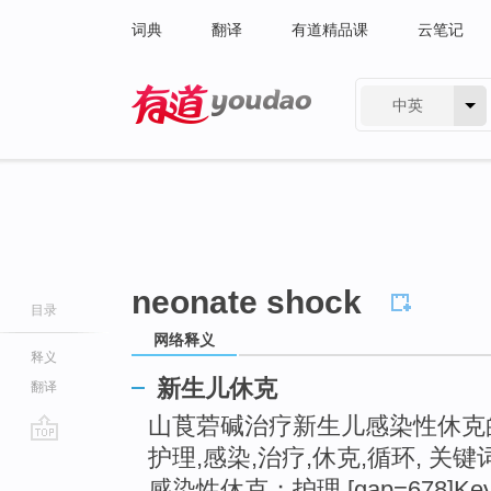
词典
翻译
有道精品课
云笔记
中英
有道 - 网易旗下搜索
neonate shock
目录
网络释义
释义
新生儿休克
翻译
山莨菪碱治疗新生儿感染性休克的
护理,感染,治疗,休克,循环, 关
go
top
感染性休克；护理 [gap=678]Key