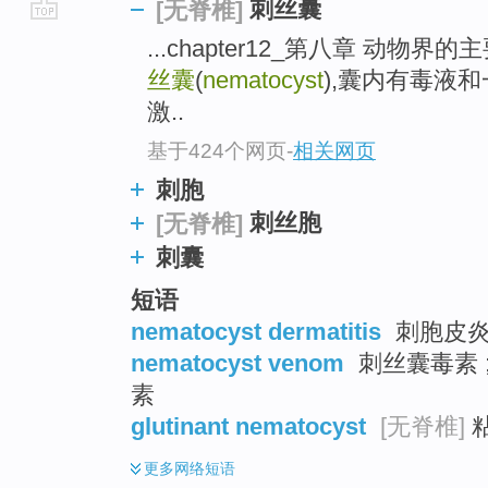
刺丝囊
[无脊椎]
go
...chapter12_第八章 动物界
top
丝囊
(
nematocyst
),囊内有毒液和
激..
基于424个网页
-
相关网页
刺胞
刺丝胞
[无脊椎]
刺囊
短语
nematocyst dermatitis
刺胞皮
nematocyst venom
刺丝囊毒素 ;
素
glutinant nematocyst
[无脊椎]
更多
网络短语