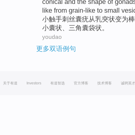
conical and the
shape
of
gonad
like from
grain-like
to small vesi
小
触手
刺丝
囊
疣
从
乳突状变为棒
小囊状、
三角
囊袋状。
youdao
更多双语例句
关于有道
Investors
有道智选
官方博客
技术博客
诚聘英