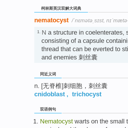
柯林斯英汉双解大词典
nematocyst
/ˈnɛmətəˌsɪst, nɪˈmætə-
N
a structure in coelenterates, s
1.
consisting of a capsule contain
thread that can be everted to st
and enemies 刺丝囊
同近义词
n. [无脊椎]刺细胞，刺丝囊
cnidoblast
,
trichocyst
双语例句
Nematocyst
warts
on the
small