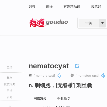
词典
翻译
有道精品课
云笔记
中英
有道 - 网易旗下搜索
nematocyst
目录
英
[ˈnemətəˌsɪst]
美
[ˈnemətoʊˌsɪst]
释义
n. 刺细胞，[无脊椎] 刺丝囊
权威词典
用法
例句
网络释义
专业释义