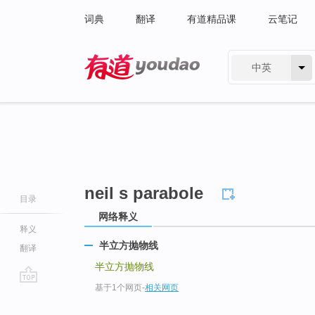
词典
翻译
有道精品课
云笔记
中英
有道 - 网易旗下搜索
neil s parabole
目录
网络释义
释义
半立方抛物线
翻译
半立方抛物线
基于1个网页
-
相关网页
go
top