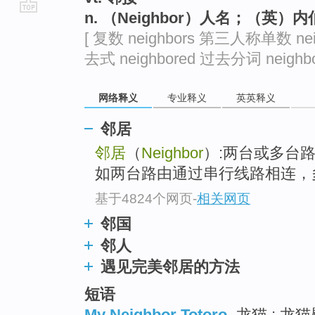
n. （Neighbor）人名；（英）内
go
[ 复数 neighbors 第三人称单数 nei
top
去式 neighbored 过去分词 neighbo
网络释义
专业释义
英英释义
邻居
邻居
（
Neighbor
）:两台或多台
如两台路由通过串行线路相连，
基于4824个网页
-
相关网页
邻国
邻人
遇见完美邻居的方法
短语
My Neighbor Totoro
龙猫 ; 龙猫