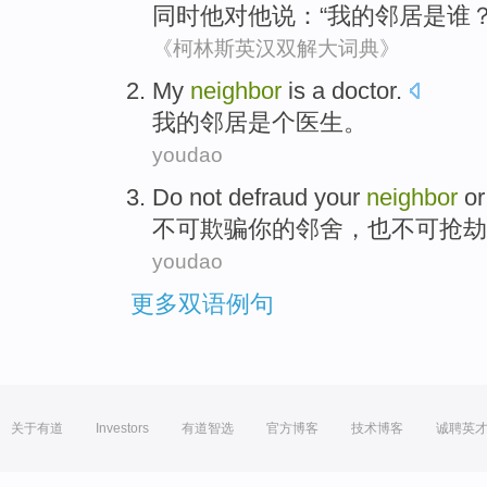
同时
他
对
他
说：“
我
的
邻居
是
谁
？
《柯林斯英汉双解大词典》
My
neighbor
is a
doctor
.
我
的
邻居
是个
医生
。
youdao
Do not defraud
your
neighbor
o
不可
欺骗
你
的
邻舍
，也不可抢劫
youdao
更多双语例句
关于有道
Investors
有道智选
官方博客
技术博客
诚聘英