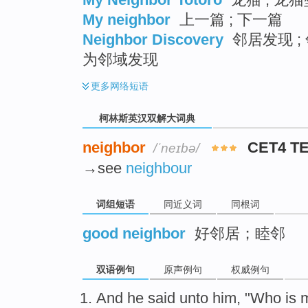
My neighbor
上一篇 ; 下一篇
Neighbor Discovery
邻居发现 ; 
为邻域发现
更多
网络短语
柯林斯英汉双解大词典
neighbor
CET4 T
/ˈneɪbə/
→see
neighbour
词组短语
同近义词
同根词
good neighbor
好邻居；睦邻
双语例句
原声例句
权威例句
And
he
said
unto
him
, "
Who
is