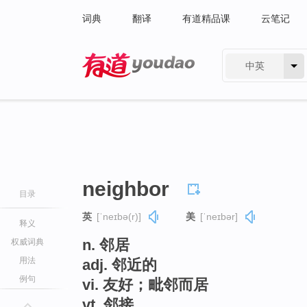
词典
翻译
有道精品课
云笔记
中英
有道 - 网易旗下搜索
neighbor
目录
英
[ˈneɪbə(r)]
美
[ˈneɪbər]
释义
n. 邻居
权威词典
用法
adj. 邻近的
例句
vi. 友好；毗邻而居
vt. 邻接