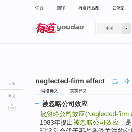
词典
翻译
有道精品课
云笔记
中英
有道 - 网易旗下搜索
neglected-firm effect
目录
网络释义
英英释义
释义
被忽略公司效应
被忽略公司效应
(
Neglected-firm 
go
top
1983年提出
被忽略公司效应
，是
现常常会优于那些备受关注的公