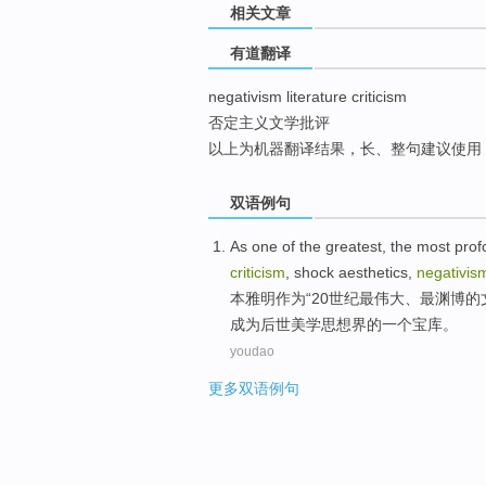
相关文章
top
有道翻译
negativism literature criticism
否定主义文学批评
以上为机器翻译结果，长、整句建议使用
双语例句
As
one of the
greatest
, the
most
prof
criticism
,
shock
aesthetics
,
negativis
本雅明
作为
“
20
世纪
最伟大
、
最
渊博
的
成为
后世
美学
思想界的
一个
宝库
。
youdao
更多双语例句