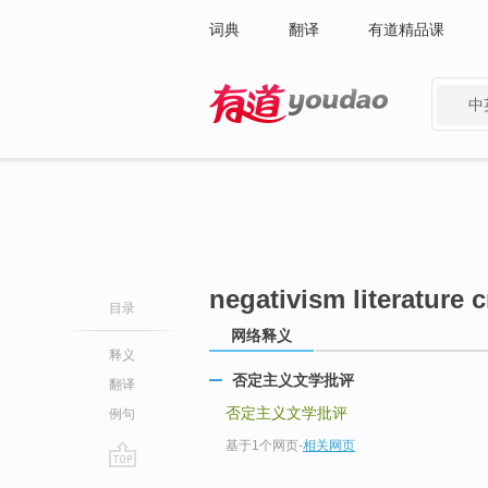
词典
翻译
有道精品课
中
有道 - 网易旗下搜索
negativism literature c
目录
网络释义
释义
否定主义文学批评
翻译
否定主义文学批评
例句
基于1个网页
-
相关网页
go