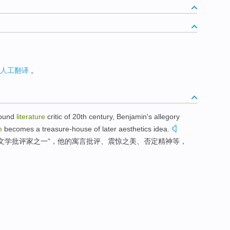
人工翻译
。
ound
literature
critic
of
20th
century
, Benjamin
's
allegory
m
becomes
a
treasure-house
of
later
aesthetics
idea.
文学
批评家
之一”，他
的
寓言
批评
、
震惊
之
美
、
否定精神等
，