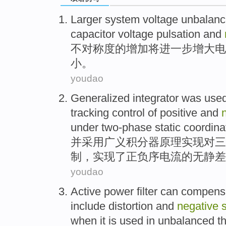
Larger system
voltage
unbalanc
capacitor
voltage
pulsation
and
不对称
度
的增加将
进一步增大电
小。
youdao
Generalized
integrator
was use
tracking
control
of
positive and
under
two-phase
static
coordina
并采用广义
积
分器
原理
实现
对
三
制
，实现了
正负
序
电流
的
无
静
差
youdao
Active power
filter
can
compens
include
distortion
and
negative
when it is used in
unbalanced
t