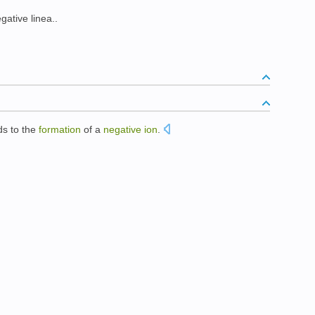
egative linea..
ds to
the
formation
of
a
negative
ion
.
。