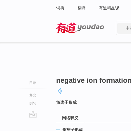
词典
翻译
有道精品课
中
有道 - 网易旗下搜索
negative ion formatio
目录
释义
负离子形成
例句
网络释义
go
top
负离子形成