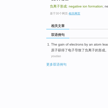
负离子形成
:
negative ion formation
; n
基于30个网页
-
相关网页
相关文章
双语例句
The
gain
of
electrons
by an
atom
lea
原子
获得
了
电子
导致
了
负离子
的
形成
youdao
更多双语例句