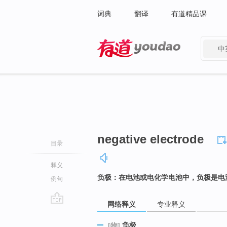
词典
翻译
有道精品课
中
有道 - 网易旗下搜索
negative electrode
目录
释义
负极：在电池或电化学电池中，负极是电
例句
网络释义
专业释义
go
top
负极
[物]