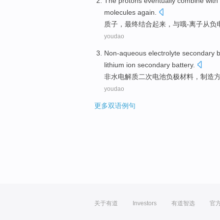
The protons
eventually
combine with
molecules
again
.
质子
，
最终
结合
起来，与
哦
-
离子
从
负
youdao
Non-aqueous
electrolyte
secondary
b
lithium
ion
secondary
battery.
非水
电解质
二
次
电池
负极
材料
，
制造
youdao
更多双语例句
关于有道
Investors
有道智选
官