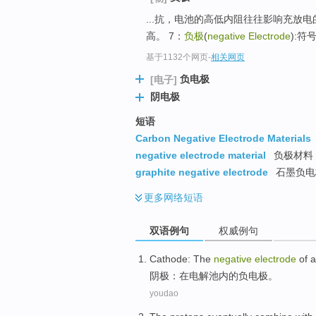
...抗，电池的高低内阻往往影响充放电的特性， 
高。 7：
负极
(
negative Electrode
):
基于1132个网页
-
相关网页
负电极
[电子]
阴电极
短语
Carbon Negative Electrode Materials
negative electrode material
负极材料
graphite negative electrode
石墨负电
更多
网络短语
双语例句
权威例句
Cathode
:
The
negative
electrode
of
a
阴极
：
在
电解
池内
的
负
电极
。
youdao