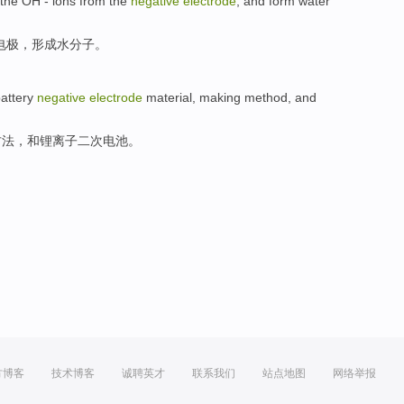
the
OH
-
ions
from
the
negative
electrode
, and
form
water
电极
，
形成
水
分子
。
attery
negative
electrode
material
,
making
method
,
and
方法
，
和
锂
离子
二次电池。
方博客
技术博客
诚聘英才
联系我们
站点地图
网络举报