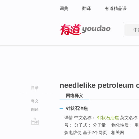
词典
翻译
有道精品课
中
有道 - 网易旗下搜索
needlelike petroleum 
目录
网络释义
释义
针状石油焦
翻译
详情 中文名称：
针状石油焦
英文名称
号： 分子式： 分子量： 物化性质：
go
炼电炉使 基于2个网页 - 相关网
top