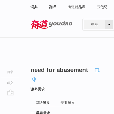
词典
翻译
有道精品课
云笔记
中英
有道 - 网易旗下搜索
need for abasement
目录
释义
谦卑需求
go
网络释义
专业释义
top
谦卑需求