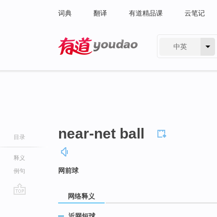
词典
翻译
有道精品课
云笔记
中英
有道 - 网易旗下搜索
near-net ball
目录
释义
网前球
例句
网络释义
go
top
近网短球