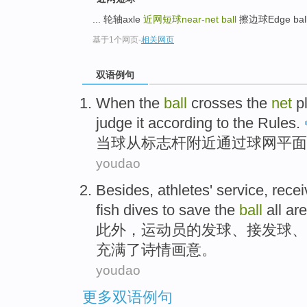
... 轮轴axle
近网短球near-net ball
擦边球Edge ball 
基于1个网页
-
相关网页
双语例句
When
the
ball
crosses the
net
p
judge it
according to the
Rules
.
当
球
从
标志杆
附近
通过
球网
平面
youdao
Besides
,
athletes'
service
, rece
fish dives
to
save
the
ball
all are
此外
，
运动员
的
发球
、接发球、
充满
了
诗情
画意。
youdao
更多双语例句