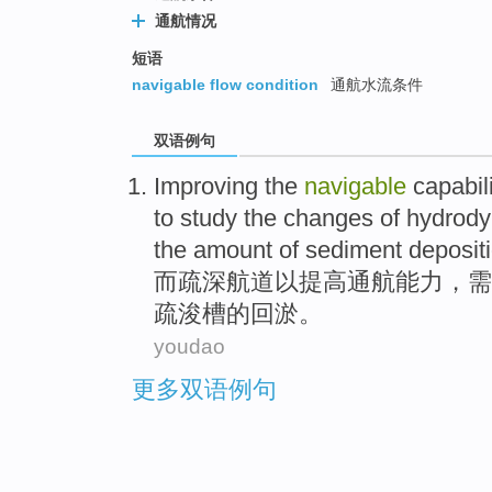
通航情况
短语
navigable flow condition
通航水流条件
双语例句
Improving
the
navigable
capabil
to
study the
changes
of
hydrod
the amount
of
sediment depositi
而
疏深
航道
以
提高
通航
能力
，
需
疏浚
槽
的
回淤。
youdao
更多双语例句