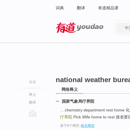
词典
翻译
有道精品课
中
有道 - 网易旗下搜索
national weather bure
目录
网络释义
释义
国家气象局疗养院
翻译
... chemistry department rest h
疗养院
Pick Wife home to rest 接
go
基于8个网页
-
相关网页
top