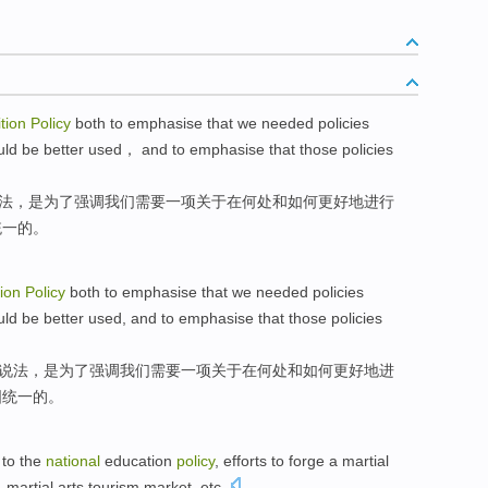
tion
Policy
both
to
emphasise
that we
needed
policies
uld
be
better
used
， and to emphasise that
those
policies
法
，是
为了
强调
我们
需要
一项
关于
在何处
和
如何
更好地
进行
统一的。
ion
Policy
both
to
emphasise
that
we
needed
policies
uld be
better
used
, and to
emphasise
that those
policies
说法
，是
为了
强调
我们
需要
一
项
关于
在何处
和
如何
更好地
进
国统一的。
to the
national
education
policy
,
efforts to
forge
a
martial
, martial arts
tourism
market,
etc
.