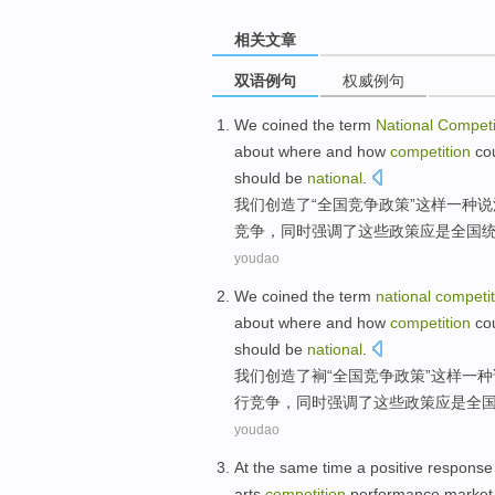
相关文章
双语例句
权威例句
We
coined
the term
National
Competi
about
where
and
how
competition
co
should be
national
.
我们
创造
了“
全国
竞争
政策
”这样一
种说
竞争，同时强调了
这些
政策
应
是
全国
youdao
We
coined
the term
national
competit
about
where
and
how
competition
co
should be
national
.
我们
创造
了裥“
全国
竞争
政策
”这样一
种
行
竞争，同时强调了
这些
政策
应
是
全
youdao
At the same time
a
positive
response
arts
competition
performance
market