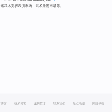
开拓
武术
竞赛
表演
市场
、武术
旅游
市场
等
。
方博客
技术博客
诚聘英才
联系我们
站点地图
网络举报