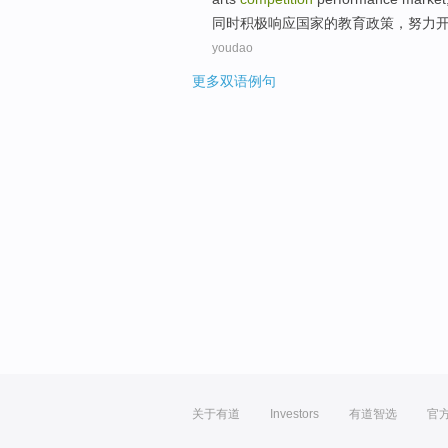
同时
积极
响应
国家
的
教育
政策
，
努力
youdao
更多双语例句
关于有道
Investors
有道智选
官