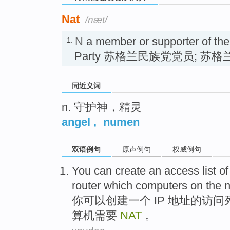
Nat
/næt/
N
a member or supporter of the
1.
Party 苏格兰民族党党员; 苏
同近义词
n. 守护神，精灵
angel
,
numen
双语例句
原声例句
权威例句
You
can
create
an
access
list
of
router
which
computers
on the 
你
可以
创建
一个
IP
地址
的
访问
算机
需要
NAT
。