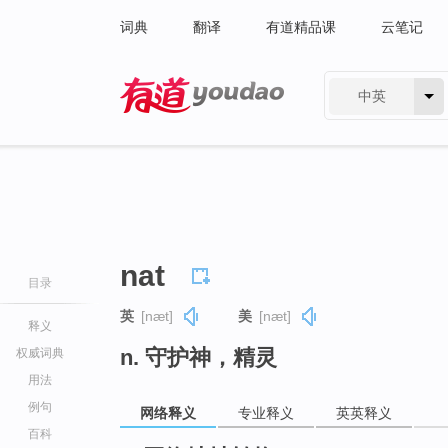
词典
翻译
有道精品课
云笔记
中英
有道 - 网易旗下搜索
nat
目录
英
[næt]
美
[næt]
释义
n. 守护神，精灵
权威词典
用法
例句
网络释义
专业释义
英英释义
百科