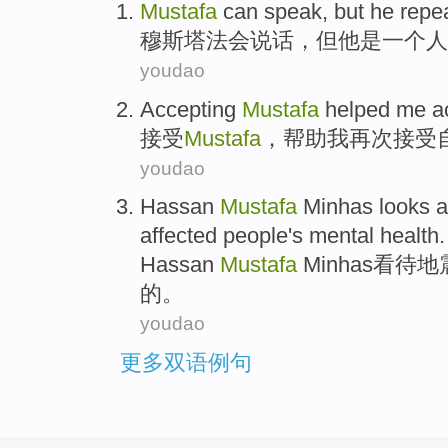
Mustafa
can
speak
,
but
he
repea
穆斯塔法会
说话
，
但
他
是
一
个
人
youdao
Accepting
Mustafa
helped
me
a
接受
Mustafa
，
帮助
我
再次
接受
youdao
Hassan
Mustafa
Minhas
looks 
affected
people
's
mental
health
.
Hassan
Mustafa
Minhas看待
地
的。
youdao
更多双语例句