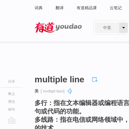
词典
翻译
有道精品课
云笔记
中英
有道 - 网易旗下搜索
multiple line
目录
美
[ˈmʌltɪpl laɪn]
释义
多行：指在文本编辑器或编程语
用法
例句
句或代码的功能。
多线路：指在电信或网络领域中
的技术。
go