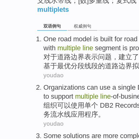
支线水带线；[数]多重线；复式线
multiplets
双语例句
权威例句
One
road
model
is
built
for
roa
with
multiple
line
segment
is
pr
对于
道路
边界
表示问题，
建立了
基于
最优
分段
线段的道路边界
拟
youdao
Organizations
can
use
a single
to
support
multiple
line
-of-busin
组织
可以
使用
单个
DB2
Record
务流水线
应用程序
。
youdao
Some
solutions
are more compl