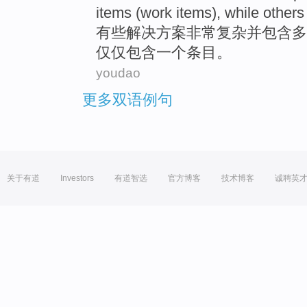
items
(
work
items
),
while
others
有些
解决方案
非常
复杂
并
包含
多
仅仅
包含
一个
条目。
youdao
更多双语例句
关于有道
Investors
有道智选
官方博客
技术博客
诚聘英