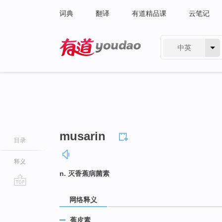
词典
翻译
有道精品课
云笔记
中英
有道 - 网易旗下搜索
musarin
目录
释义
n. 灭香蕉病菌素
go
网络释义
top
蕉皮素