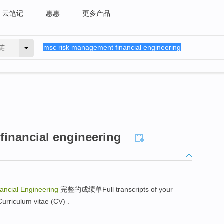
云笔记
惠惠
更多产品
英
inancial engineering
ncial Engineering
完整的成绩单Full transcripts of your
urriculum vitae (CV) .