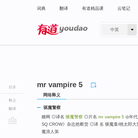
词典
翻译
有道精品课
云笔记
中英
有道 - 网易旗下搜索
mr vampire 5
目录
网络释义
释义
驱魔警察
翻译
糖网 ◎译名
驱魔警察
◎片名
mr vampire 5
◎年代
SQ.CROW》杂志抢断货 ◎译 名 驱魔童/桃太郎
go
魔浪人第
top