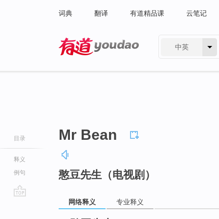
词典
翻译
有道精品课
云笔记
中英
有道 - 网易旗下搜索
Mr Bean
目录
释义
憨豆先生（电视剧）
例句
网络释义
专业释义
go
top