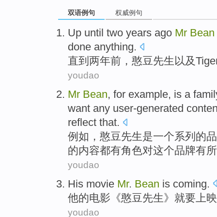
双语例句
权威例句
Up until
two
years ago
Mr
Bean
done anything
.
直到
两
年前
，
憨豆
先生
以及
Tige
youdao
Mr
Bean
,
for example
,
is
a
famil
want
any
user-generated
conten
reflect
that.
例如
，
憨豆
先生
是
一个
系列
的
品
的
内容
都有
角色
对
这个品牌
有所
youdao
H
is movie
Mr
.
Bean
is coming.
他
的电影《憨豆先生》就要上映
youdao