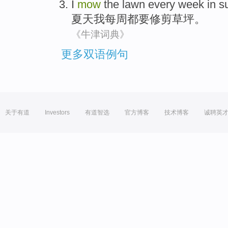
I
mow
the lawn
every week
in 
夏天
我
每周
都
要修剪
草坪
。
《牛津词典》
更多双语例句
关于有道
Investors
有道智选
官方博客
技术博客
诚聘英