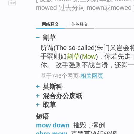
mowed 过去分词 mown或mowed 
go
top
网络释义
英英释义
割草
所谓(The so-called)朱
手弱则如
割草
(
Mow
)，你若先走
你。 敌手强则不战自溃，还卿
基于746个网页
-
相关网页
莫斯科
混合办公废纸
取草
短语
mow down
摧毁 ; 撂倒
chro-mow
克罗莫铬钼钨钢