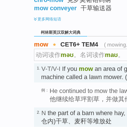
mow conveyer
干草输送器
更多
网络短语
柯林斯英汉双解大词典
mow
CET6+ TEM4
( mowing
动词读作
məʊ
。名词读作
maʊ
。
V-T/V-I
If you
mow
an area of g
1.
machine called a lawn mow
He continued to mow the law
例：
他继续给草坪割草，并做其
N
the part of a barn where hay, 
2.
仓内)干草、麦秆等堆放处