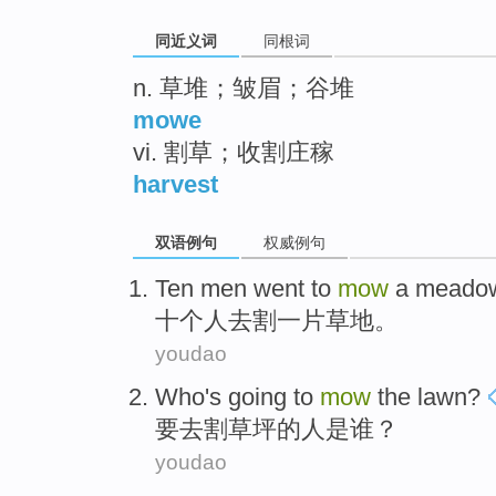
同近义词
同根词
n. 草堆；皱眉；谷堆
mowe
vi. 割草；收割庄稼
harvest
双语例句
权威例句
Ten
men
went to
mow
a
meado
十
个人
去
割
一
片草地
。
youdao
Who
's
going to
mow
the lawn
?
要
去
割
草坪的
人
是谁？
youdao