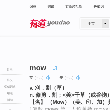
词典
翻译
有道精品课
云笔记
中英
有道 - 网易旗下搜索
mow
目录
英
[məʊ]
美
[moʊ]
释义
v. 刈，割（草）
权威词典
用法
n. 修剪，割；<美>干草（或谷物
例句
【名】 （Mow）（美、印、加）
[ 复数 mows 第三人称单数 mows