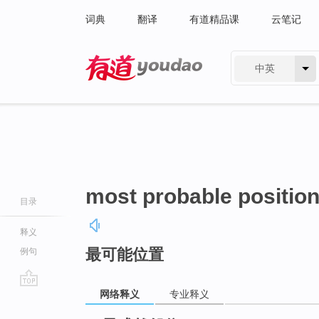
词典
翻译
有道精品课
云笔记
中英
有道 - 网易旗下搜索
most probable positio
目录
释义
最可能位置
例句
网络释义
专业释义
go
top