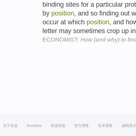
binding sites for a particular p
by
position
, and so finding out w
occur at which
position
, and h
letter may sometimes crop up i
ECONOMIST:
How (and why) to find
关于有道
Investors
有道智选
官方博客
技术博客
诚聘英