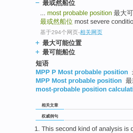
最或然船位
...
most probable position
最大
最或然船位
most severe condi
基于294个网页
-
相关网页
最大可能位置
最可能船位
短语
MPP P Most probable position
MPP Most probable position
最
most-probable position calculat
相关文章
权威例句
This second kind of analysis is 