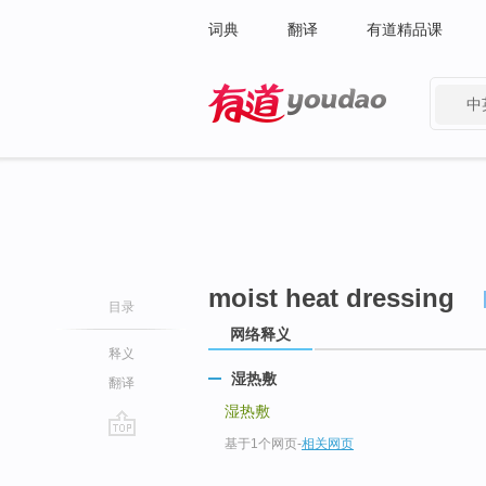
词典
翻译
有道精品课
中
有道 - 网易旗下搜索
moist heat dressing
目录
网络释义
释义
湿热敷
翻译
湿热敷
基于1个网页
-
相关网页
go
top