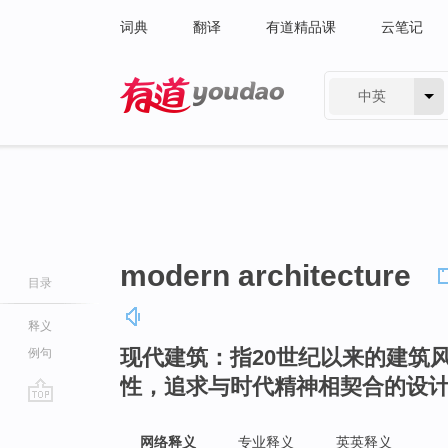
词典
翻译
有道精品课
云笔记
中英
有道 - 网易旗下搜索
modern architecture
目录
释义
现代建筑：指20世纪以来的建筑
例句
性，追求与时代精神相契合的设
go
top
网络释义
专业释义
英英释义