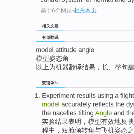
top
基于6个网页
-
相关网页
相关文章
有道翻译
model attitude angle
模型姿态角
以上为机器翻译结果，长、整句
双语例句
Experiment
results
using a fligh
model
accurately
reflects
the
dy
the nacelles
tilting
Angle
and
the
实验
结果
表明
，
模型
有效地
反映
程中，短舱倾
转角
与
飞机
姿态
之