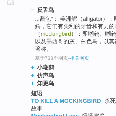
go
反舌鸟
top
...酱包”： 美洲鳄（alligat
鳄，它们有尖利的牙齿和有力的
（
mockingbird
）：即嘲鸫。嘲
以及墨西哥的灰、白色鸟，以其
著称。
基于738个网页
-
相关网页
小嘲鸫
仿声鸟
知更鸟
短语
TO KILL A MOCKINGBIRD
杀死
故事
Mockingbird Lane
怪怪家庭