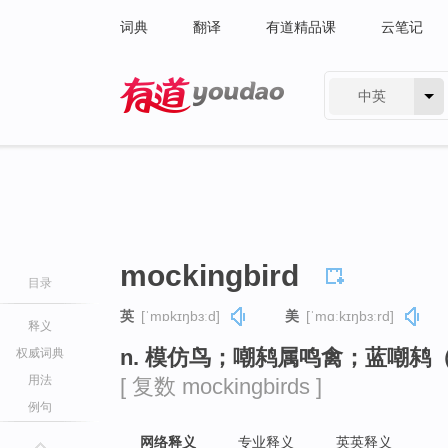
词典
翻译
有道精品课
云笔记
中英
有道 - 网易旗下搜索
mockingbird
目录
英
[ˈmɒkɪŋbɜːd]
美
[ˈmɑːkɪŋbɜːrd]
释义
n. 模仿鸟；嘲鸫属鸣禽；蓝嘲鸫（等于 
权威词典
用法
[ 复数 mockingbirds ]
例句
网络释义
专业释义
英英释义