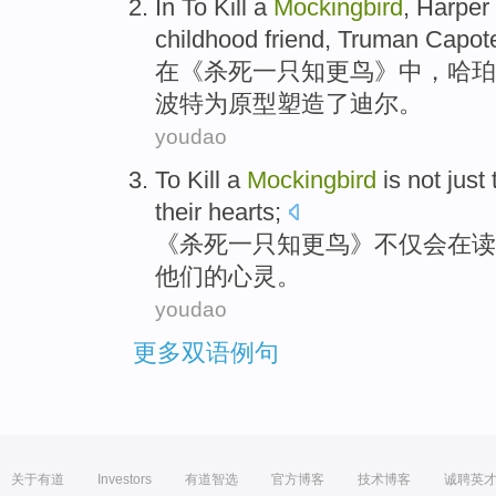
In
To
Kill
a
Mockingbird
, Harper
childhood
friend
, Truman Capot
在
《
杀死
一
只知更鸟》中，哈珀
波特为原型塑造了迪尔。
youdao
To Kill
a
Mockingbird
is
not just
their
hearts
;
《
杀死
一
只
知更鸟
》
不仅
会
在
读
他们
的
心灵
。
youdao
更多双语例句
关于有道
Investors
有道智选
官方博客
技术博客
诚聘英