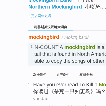
Northern Mockingbird
小嘲鸫 ;
更多
网络短语
柯林斯英汉双解大词典
mockingbird
/ˈmɒkɪŋˌbɜːd/
N-COUNT
A
mockingbird
is a
1.
tail that is found in North Amer
able to copy the songs of ot
双语例句
原声例句
权威例句
Have
you
ever
read
To
Kill
a
Mo
你
读过
《
杀死
一
只知更鸟》吗？
youdao