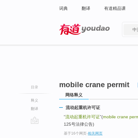
词典
翻译
有道精品课
中
有道 - 网易旗下搜索
mobile crane permit
目录
网络释义
释义
流动起重机许可证
翻译
“
流动起重机许可证
”(
mobile crane perm
125号法律公告)
go
基于16个网页
-
相关网页
top