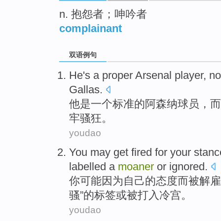
n. 抱怨者；呻吟者
complainant
双语例句
He
's
a
proper
Arsenal
player
,
no
Gallas
.
他
是
一个
标准的
阿森纳
球员
，
而
牢骚狂。
youdao
You
may
get fired
for
your
stanc
labelled
a
moaner
or
ignored.
你
可能
因为
自己
的
态度
而被
解雇
骚
”的标签或被打入冷宫。
youdao