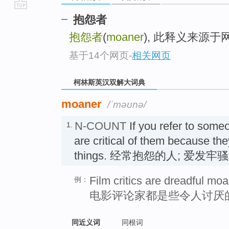
go
抱怨者
top
抱怨者
(
moaner
), 此释义来源
基于14个网页
-
相关网页
柯林斯英汉双解大词典
moaner
/ˈməʊnə/
N-COUNT
If you refer to some
1.
are critical of them because th
things. 经常抱怨的人; 爱发
Film critics are dreadful moa
例：
电影评论家都是些令人讨厌
同近义词
同根词