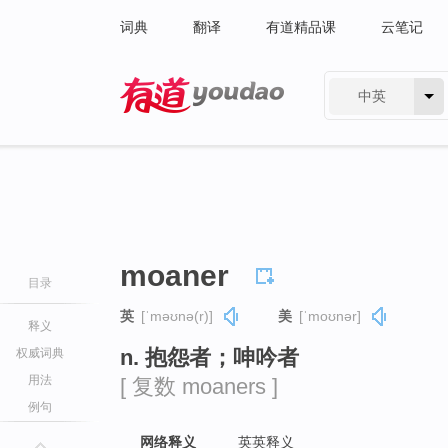
词典
翻译
有道精品课
云笔记
中英
有道 - 网易旗下搜索
moaner
目录
英
[ˈməʊnə(r)]
美
[ˈmoʊnər]
释义
n. 抱怨者；呻吟者
权威词典
用法
[ 复数 moaners ]
例句
网络释义
英英释义