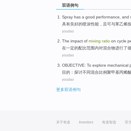
双语例句
Spray
has a
good
performance
,
and
具有
良好
的
喷涂
性能
，且可
与
苯乙烯
youdao
The impact
of
mixing
ratio
on
cycle
p
在一定
的
配比
范围内
对
混合物进行了
youdao
OBJECTIVE
:
To explore
mechanical
目的
：
探讨
不同
混合
比例
聚
甲基丙烯
youdao
更多双语例句
关于有道
Investors
有道智选
官