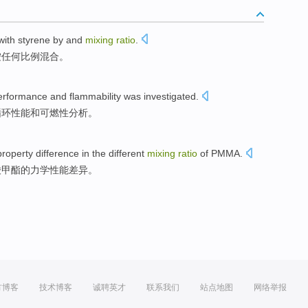
with
styrene
by and
mixing
ratio
.
按任何比例
混合
。
erformance
and
flammability was investigated
.
循环
性能
和
可燃性
分析。
property
difference in
the
different
mixing
ratio
of PMMA
.
酸甲酯的
力学
性能
差异
。
方博客
技术博客
诚聘英才
联系我们
站点地图
网络举报