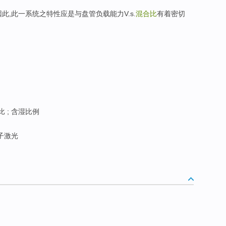
 因此,此一系统之特性应是与盘管负载能力V.s.
混合比
有着密切
 ; 含湿比例
分子激光