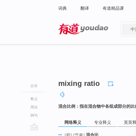
词典
翻译
有道精品课
中
有道 - 网易旗下搜索
mixing ratio
目录
释义
混合比例：指在混合物中各组成部分的比
用法
例句
网络释义
专业释义
英英
go
混合比
[航]
[气象]