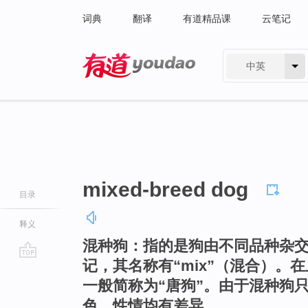
词典
翻译
有道精品课
云笔记
中英
有道 - 网易旗下搜索
mixed-breed dog
目录
释义
混种狗：指的是狗由不同品种杂
记，其名称有“mix”（混合）。
go
一般简称为“唐狗”。由于混种狗
top
色、性情均有差异。