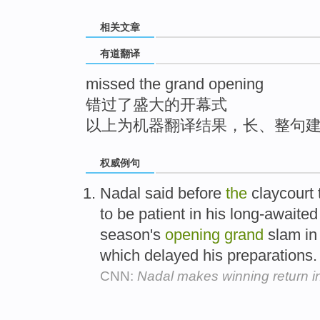
top
相关文章
有道翻译
missed the grand opening
错过了盛大的开幕式
以上为机器翻译结果，长、整句
权威例句
Nadal said before
the
claycourt 
to be patient in his long-await
season's
opening
grand
slam in 
which delayed his preparations
CNN:
Nadal makes winning return i