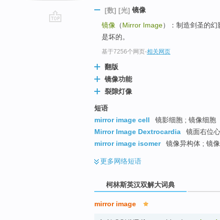
镜像
[数]
[光]
镜像
（
Mirror Image
）：制造剑圣的幻
go
是坏的。
top
基于7256个网页
-
相关网页
翻版
镜像功能
裂隙灯像
短语
mirror image cell
镜影细胞 ; 镜像细胞
Mirror Image Dextrocardia
镜面右位心 
mirror image isomer
镜像异构体 ; 镜
更多
网络短语
柯林斯英汉双解大词典
mirror image