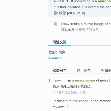
1.
N-COUNT
If something is a
mirror 
it, either because it is exactly the 
像; 映像
[oft N 'of' n]
例：
I saw in him a mirror image of m
我从他身上看到了我自己。
同近义词
[数][光]镜像
to mirror
双语例句
原声例句
权威
I
saw
in
him
a
mirror
image
of
myself
我
从
他
身上
看到了
我自己
。
《柯林斯英汉双解大词典》
Lacking
a
mirror
image
in
the
mother
my
own
.