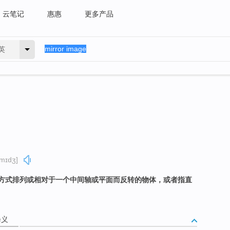
云笔记
惠惠
更多产品
英
ɪmɪdʒ]
方式排列或相对于一个中间轴或平面而反转的物体，或者指直
释义