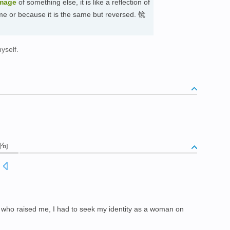
image
of something else, it is like a reflection of
same or because it is the same but reversed. 镜
yself.
例句
.
who raised
me
, I
had to
seek
my
identity
as a
woman
on