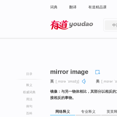
词典
翻译
有道精品课
中
有道 - 网易旗下搜索
mirror image
目录
英
[ˌmɪrə ˈɪmɪdʒ]
美
[ˌmɪrər ˈ
释义
镜像：与另一物体相比，其部分以相反的
权威词典
接相反的事物。
用法
例句
网络释义
专业释义
英英
百科