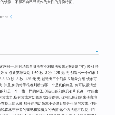
亲的
镜像
，
不得不
自己
寻找
作为
女性
的
身份特征
。
arent
.
幻影来迷惑对手,同时消除自身所有不利魔法效果.(快捷键 "R") 级别 持
 必要英雄级别 1 60 秒. 3 秒. 125 无 无 创造出一个幻象 1
 3 3 60 秒. 3 秒. 125 无 无 创造出三个幻象 5 镜象介绍 镜象可
.并且,你的对手很难判断出哪一个是真的剑圣. 你可以很清楚
到的却是一个一模一样的剑圣,创造出的幻象具有和真身一样的生
有攻击力.所有攻击对幻象造成2倍伤害. 你可以用幻象来侦察地
是在晚上这么做,那样你的幻象就不会遭到野外生物的攻击. 使用
如说森林守护者的缠绕和狼骑兵的诱捕.这个方法也可以使用在