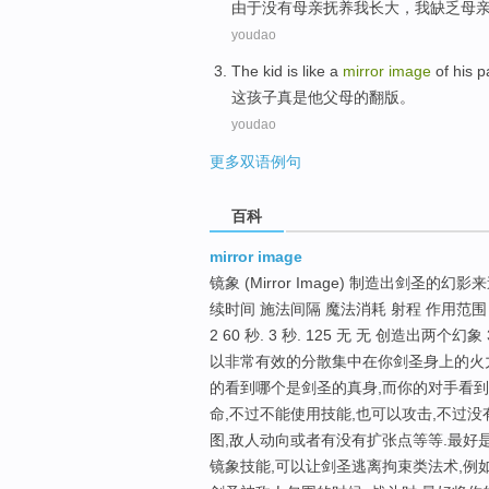
由于
没有
母亲
抚养
我
长大，我缺乏母
youdao
The
kid
is like a
mirror
image
of
his
p
这
孩子
真是
他
父母
的
翻版
。
youdao
更多双语例句
百科
mirror image
镜象 (Mirror Image) 制造出剑圣的
续时间 施法间隔 魔法消耗 射程 作用范围 效果
2 60 秒. 3 秒. 125 无 无 创造出两个幻象
以非常有效的分散集中在你剑圣身上的火力
的看到哪个是剑圣的真身,而你的对手看
命,不过不能使用技能,也可以攻击,不过没
图,敌人动向或者有没有扩张点等等.最好
镜象技能,可以让剑圣逃离拘束类法术,例