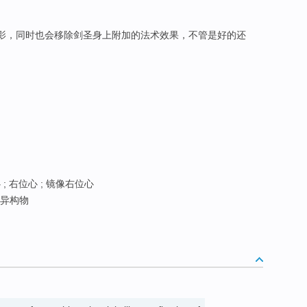
影，同时也会移除剑圣身上附加的法术效果，不管是好的还
; 右位心 ; 镜像右位心
像异构物