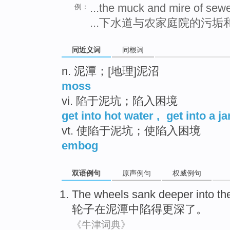
...the muck and mire of sew
例：
...下水道与农家庭院的污垢
同近义词
同根词
n. 泥潭；[地理]泥沼
moss
vi. 陷于泥坑；陷入困境
get into hot water
,
get into a j
vt. 使陷于泥坑；使陷入困境
embog
双语例句
原声例句
权威例句
The wheels
sank
deeper
into
th
轮子
在泥潭
中陷
得更深
了。
《牛津词典》