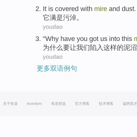
It
is
covered with
mire
and dust
.
它
满
是
污淖。
youdao
"
Why
have you
got
us
into
this
为什么
要
让
我们
陷入
这样
的
泥沼
youdao
更多双语例句
关于有道
Investors
有道智选
官方博客
技术博客
诚聘英