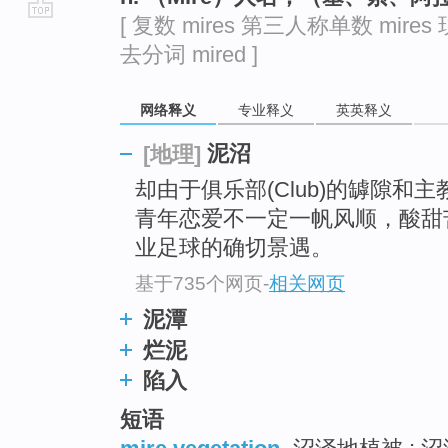
[ 复数 mires 第三人称单数 mires 
go
去分词 mired ]
top
网络释义
专业释义
英英释义
泥沼
[地理]
却由于俱乐部(Club)的罅隙和
青年恋爱不一定一帆风顺，酸甜
业足球的确切景遇。
基于735个网页
-
相关网页
泥潭
烂泥
陷入
短语