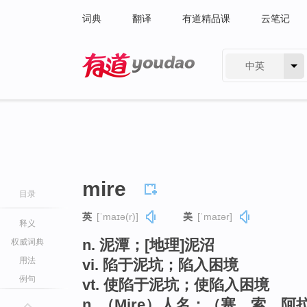
词典
翻译
有道精品课
云笔记
中英
有道 - 网易旗下搜索
mire
目录
英
[ˈmaɪə(r)]
美
[ˈmaɪər]
释义
n. 泥潭；[地理]泥沼
权威词典
用法
vi. 陷于泥坑；陷入困境
例句
vt. 使陷于泥坑；使陷入困境
n. （Mire）人名；（塞、索、