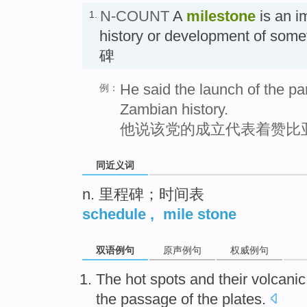
N-COUNT
A
milestone
is an i
1.
history or development of so
碑
He said the launch of the pa
例：
Zambian history.
他说该党的成立代表着赞比
同近义词
n. 里程碑；时间表
schedule
,
mile stone
双语例句
原声例句
权威例句
The
hot spots
and
their
volcanic
the passage
of
the
plates
.