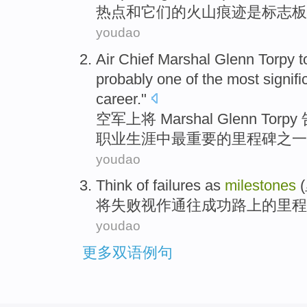
热点
和
它们
的
火山
痕迹
是
标志
板
youdao
Air
Chief
Marshal
Glenn Torpy
t
probably
one of
the most
signifi
career
."
空军
上将
Marshal
Glenn
Torpy
职业生涯
中
最
重要
的
里程碑
之一
youdao
T
hink of failures as
milestones
(
将
失败视作通往成功路上的里程
youdao
更多双语例句