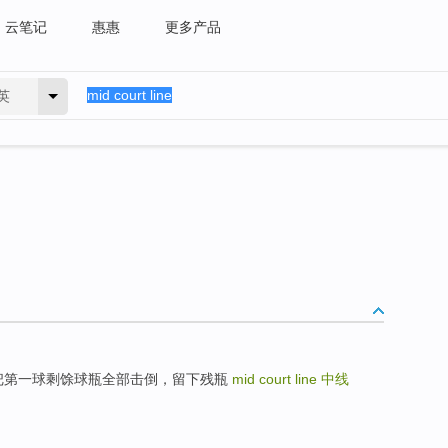
云笔记
惠惠
更多产品
英
时，未把第一球剩馀球瓶全部击倒，留下残瓶
mid court line
中线