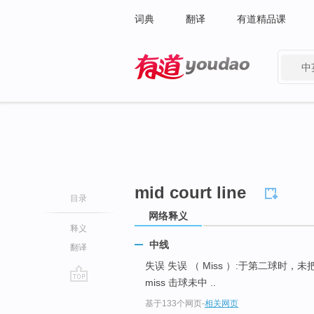
词典
翻译
有道精品课
中
有道 - 网易旗下搜索
mid court line
目录
网络释义
释义
中线
翻译
失误 失误 （ Miss ）:于第二球
miss 击球未中 ..
go
基于133个网页
-
相关网页
top