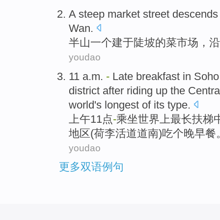
A
steep
market
street
descends 
Wan.
半山
一个
建于
陡坡
的菜市场，
沿
youdao
11
a.m
.
-
Late
breakfast
in
Soho
district
after
riding
up the Centra
world
's
longest
of its type.
上午11
点
-
乘坐
世界
上
最长
扶梯
地区
(荷李活道道
南
)吃个
晚
早餐
youdao
更多双语例句