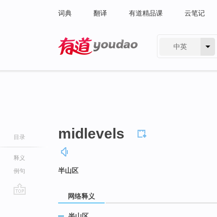
词典
翻译
有道精品课
云笔记
中英
有道 - 网易旗下搜索
midlevels
目录
释义
半山区
例句
网络释义
go
top
半山区