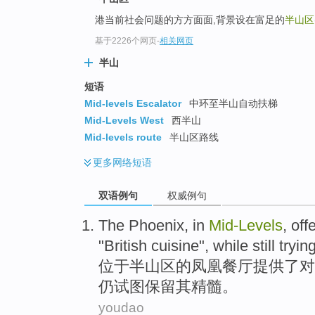
港当前社会问题的方方面面,背景设在富足的
半山区
基于2226个网页
-
相关网页
半山
短语
Mid-levels Escalator
中环至半山自动扶梯
Mid-Levels West
西半山
Mid-levels route
半山区路线
更多
网络短语
双语例句
权威例句
The
Phoenix
, in
Mid-Levels
,
off
"
British
cuisine
",
while
still
tryin
位于
半山区
的
凤凰
餐厅
提供
了对
仍
试图
保留
其
精髓。
youdao