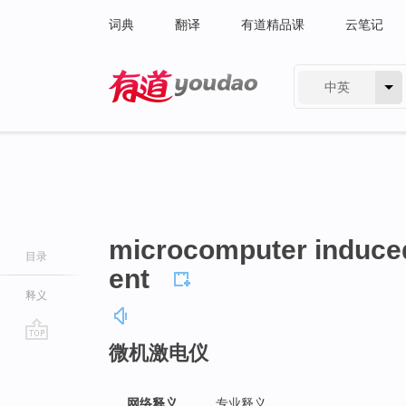
词典
翻译
有道精品课
云笔记
中英
有道 - 网易旗下搜索
microcomputer induced
目录
ent
释义
微机激电仪
go
top
网络释义
专业释义