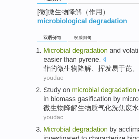
[微]微生物降解（作用）
microbiological degradation
双语例句
权威例句
Microbial
degradation
and
volati
easier
than pyrene
.
菲
的
微生物
降解
、
挥发
易于
芘
。
youdao
Study
on
microbial
degradation
in biomass gasification by micr
微生物
降解
生物质气化洗焦
废水
youdao
Microbial
degradation
by acclim
investigated
to
characterize
biod