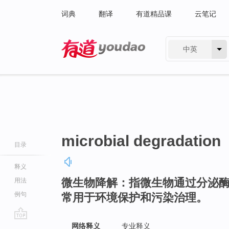
词典
翻译
有道精品课
云笔记
中英
有道 - 网易旗下搜索
microbial degradation
目录
释义
微生物降解：指微生物通过分泌
用法
例句
常用于环境保护和污染治理。
go
网络释义
专业释义