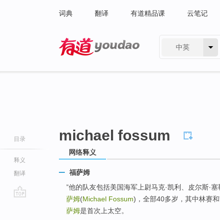
词典
翻译
有道精品课
云笔记
中英
有道 - 网易旗下搜索
michael fossum
目录
网络释义
释义
福萨姆
翻译
”他的队友包括美国海军上尉马克·凯利、皮尔斯·塞勒斯(P
萨姆
(
Michael Fossum
)，全部40多岁，其中林赛
go
萨姆
是首次上太空。
top