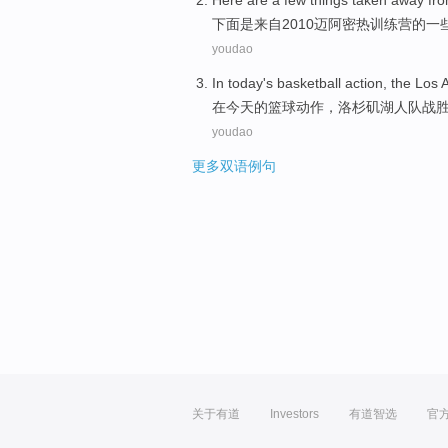
Here
are
a
few
things taken away
fr
下面
是
来自
2010
迈阿密
热
训练营
的
一
youdao
In
today
's
basketball
action
, the
Los 
在
今天
的
篮球
动作
，
洛杉矶
湖人队
战
youdao
更多双语例句
关于有道
Investors
有道智选
官