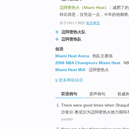
迈阿密热火
（
Miami Heat
）：减肥了的
科比得意，仅凭这一点，今年的他都将是
基于2461个网页
-
相关网页
迈阿密热火队
迈阿密热队
短语
Miami Heat Arena
热队主赛场
2006 NBA Champions Miami Heat
N
Miami Heat MIA
迈阿密热火
更多
网络短语
双语例句
原声例句
权威
There were
good
times
when Shaquil
沙奎尔
·奥尼尔
为
迈阿密热火
效力
期间
youdao