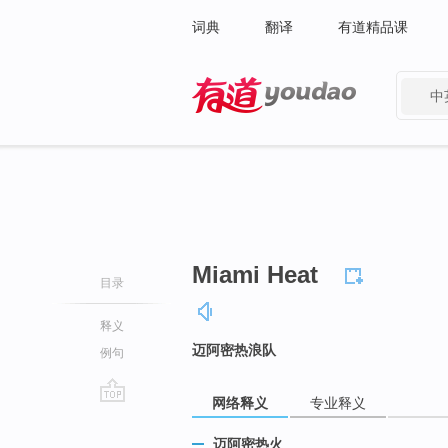
词典
翻译
有道精品课
中
有道 - 网易旗下搜索
Miami Heat
目录
释义
迈阿密热浪队
例句
网络释义
专业释义
go
top
迈阿密热火