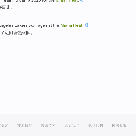
om
training camp
2010
for the
Miami
Heat
.
些
事儿
。
Angeles
Lakers
won against the
Miami
Heat
.
胜了迈阿密热火队。
方博客
技术博客
诚聘英才
联系我们
站点地图
网络举报