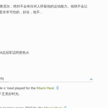
奥尼尔，绝对不会有任何人怀疑他的运动能力。他绝不会让
非常可怕的，好在，他不...
BA总冠军迈阿密热火
例句
le
o '
neal played
for
the
Miami
Heat
.
不乏
美好
时光
。