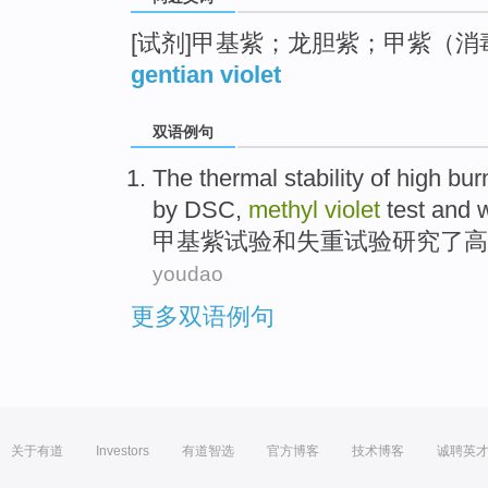
[试剂]甲基紫；龙胆紫；甲紫（消
gentian violet
双语例句
The
thermal
stability
of
high
bur
by DSC,
methyl
violet
test
and
w
甲基
紫
试验
和
失重
试验
研究了
高
youdao
更多双语例句
关于有道
Investors
有道智选
官方博客
技术博客
诚聘英