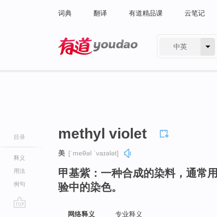
词典
翻译
有道精品课
云笔记
中英
有道 - 网易旗下搜索
methyl violet
目录
美
[ˈmeθəl ˈvaɪələt]
释义
甲基紫：一种合成的染料，通常
用法
例句
验中的染色。
go
网络释义
专业释义