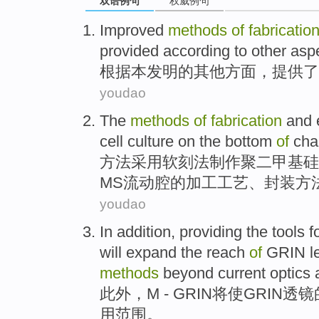
双语例句
权威例句
Improved
methods
of
fabricatio
provided
according to
other
asp
根据
本
发明
的
其他
方面
，
提供了
youdao
The
methods
of
fabrication
and 
cell
culture on the bottom
of
cha
方法
采用
软刻法
制作
聚
二甲基硅
MS流动腔
的
加工工艺、封装方
youdao
In addition
, providing
the
tools f
will
expand the reach
of
GRIN
l
methods
beyond
current
optics
此外
，M -
GRIN
将
使GRIN
透镜
用
范围
。