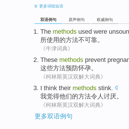
更多
词组短语
双语例句
原声例句
权威例句
The
methods
used
were
unsou
所
使用
的
方法
不可靠。
《牛津词典》
These
methods
prevent
pregna
这些
方法
预防
怀孕
。
《柯林斯英汉双解大词典》
I
think
their
methods
stink
.
我
觉得
他们的
方法
令人讨厌
。
《柯林斯英汉双解大词典》
更多双语例句