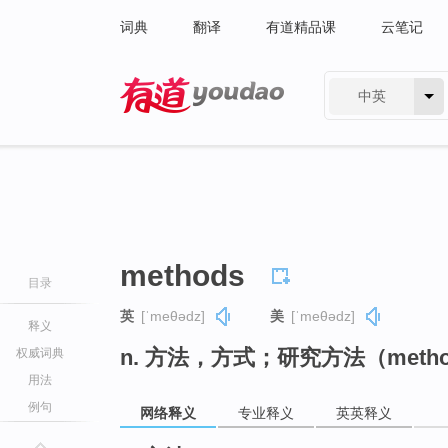
词典
翻译
有道精品课
云笔记
中英
有道 - 网易旗下搜索
methods
目录
英
[ˈmeθədz]
美
[ˈmeθədz]
释义
n. 方法，方式；研究方法（meth
权威词典
用法
例句
网络释义
专业释义
英英释义