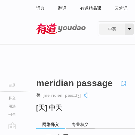
词典
翻译
有道精品课
云笔记
中英
有道 - 网易旗下搜索
meridian passage
目录
美
[məˈrɪdiən ˈpæsɪdʒ]
释义
[天] 中天
用法
例句
网络释义
专业释义
go