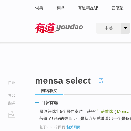
词典
翻译
有道精品课
云笔记
中英
有道 - 网易旗下搜索
mensa select
目录
网络释义
释义
门萨首选
翻译
最终评选出5个最佳桌游，获得“
门萨首选
”(
Mensa 
获得了很好的销量，但是从介绍就能看出一个是备选
go
基于2028个网页
-
相关网页
top