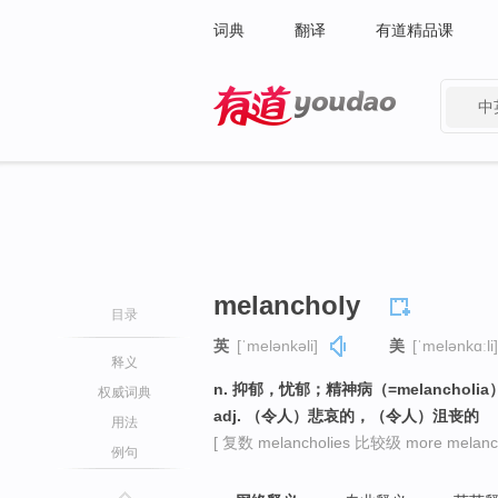
词典
翻译
有道精品课
中
有道 - 网易旗下搜索
melancholy
目录
英
[ˈmelənkəli]
美
[ˈmelənkɑːli]
释义
n. 抑郁，忧郁；精神病（=melancholia）
权威词典
adj. （令人）悲哀的，（令人）沮丧的
用法
[ 复数 melancholies 比较级 more melanc
例句