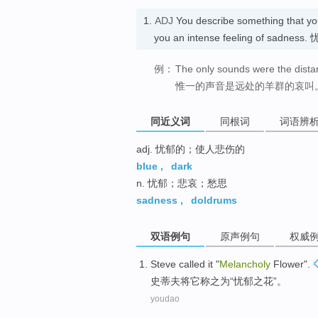
1.
ADJ
You describe something that yo
you an intense feeling of sadness
例：
The only sounds were the distan
惟一的声音是远处的羊群的哀叫
同近义词
同根词
词语辨
adj. 忧郁的；使人悲伤的
blue
,
dark
n. 忧郁；悲哀；愁思
sadness
,
doldrums
双语例句
原声例句
权威
Steve
called it
"
Melancholy
Flower
".
史蒂夫将
它
称之为“
忧郁
之花
”。
youdao