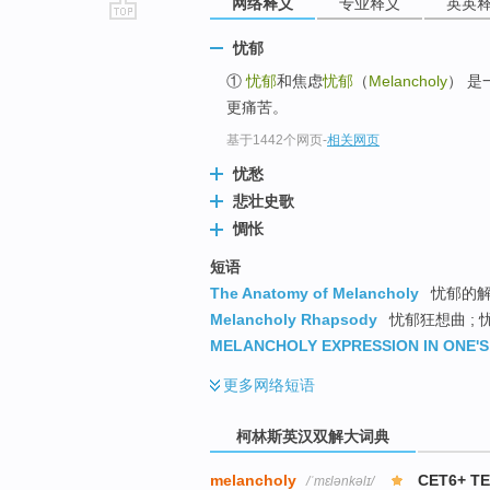
网络释义
专业释义
英英
go
忧郁
top
①
忧郁
和焦虑
忧郁
（
Melancholy
） 
更痛苦。
基于1442个网页
-
相关网页
忧愁
悲壮史歌
惆怅
短语
The Anatomy of Melancholy
忧郁的解剖
Melancholy Rhapsody
忧郁狂想曲 ;
MELANCHOLY EXPRESSION IN ONE'S
更多
网络短语
柯林斯英汉双解大词典
melancholy
CET6+ T
/ˈmɛlənkəlɪ/