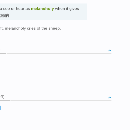
u see or hear as
melancholy
when it gives
. 忧郁的
t, melancholy cries of the sheep.
。
析
例句