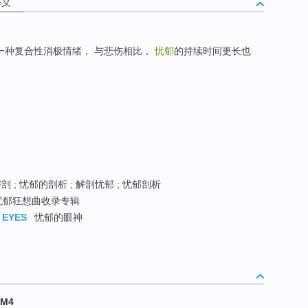
释义
是一种复合性消极情绪， 与悲伤相比，
忧郁
的持续时间更长也
 ; 忧郁的剖析 ; 解剖忧郁 ; 忧郁剖析
 忧郁狂想曲收录专辑
 EYES
忧郁的眼神
EM4